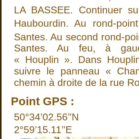
LA BASSEE. Continuer sur
Haubourdin. Au rond-point
Santes. Au second rond-poin
Santes. Au feu, à gauc
« Houplin ». Dans Houplin-
suivre le panneau « Cha
chemin à droite de la rue R
Point GPS :
50°34’02.56’’N
2°59’15.11’’E